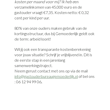
kosten per maand voor mij? Ik heb e
en
verzamelinkomen van 45.000 euro en de
gastouder vraagt €7,35. Kosten netto: € 0,32
cent per kind per uur.
80% van onze ouders maken gebruik van de
kortingsstructuur, dus bij Gemoederlijk geldt ook
de term: arbeid loont!
Wil jij ook een transparante kostenberekening
voor jouw situatie? Schrijf je vrijblijvend in. Dit is
de eerste stap in een jarenlang
samenwerkingstraject.
Neem gerust contact met ons op via de mail
info@gastouderbureaugemoederlijk.nl
of bel ons
: 06 12 94 99 06
.