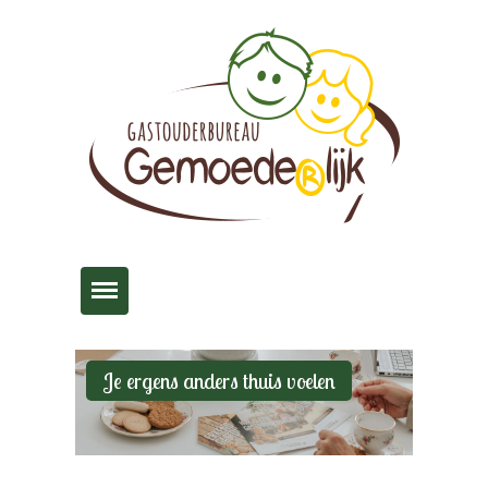
Home
Over ons
Ouders
Je ergens anders thuis voelen
Gastouder
Inloggen
Contact