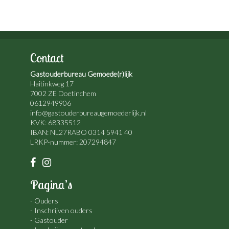
Contact
Gastouderbureau Gemoede(r)lijk
Haitinkweg 17
7002 ZE Doetinchem
0612949906
info@gastouderbureaugemoederlijk.nl
KVK: 68335512
IBAN: NL27RABO 0314 5941 40
LRKP-nummer: 207294847
Pagina’s
Ouders
Inschrijven ouders
Gastouder